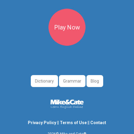
buscar casa!
Play Now
Dictionary
Grammar
Blog
Privacy Policy
||
Terms of Use
||
Contact
2026© Mike and Cate®