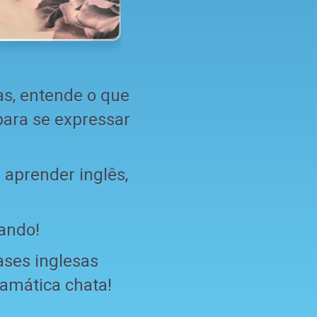
s, entende o que
para se expressar
 aprender inglês,
ando!
ases inglesas
amática chata!