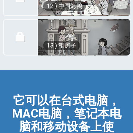
有什么比中国菜更好吃的了吗？ 我的
在这一集中，我们将练习如何通过大声
12 ) 中国烤鸭
有什么可以打扰你，使你被迫去寻找另
意思是，真的，有吗？ 我非常喜欢
打鼾唤醒他人，并用英语喂养后花园里
外的住处？
它。 我喜欢面条，我喜欢酱汁，我喜
的蜘蛛。
欢最后里面带有预示你一切都会好起来
是一些不友好的邻居？ 还是一个贪婪
点击播放以重新布置房间。
的短笺的饼干......
的房东？ 或者两者同时都有！
当然，除非你决定出去喝酒，喝了太多
在这一集中，我们将练习如何应对难缠
以前，我们已经体验到在伦敦找房子是
酒，最后喝醉了拨打你前女友的电话，
13 ) 租房子
的人，并谈论伦敦的生活成本。
多么困难......现在我们将更进一步尝试找
以至于她的新男友接了电话，然后他告
房子！ 这那太疯狂了！
让我们点击播放来计算3,000英镑是多
诉你如果你再打电话的话，他会从你的
少！
鼻子把你的脊柱抽出来。等等，我跑题
也许1区现在对你没有任何意义，但居
了。 噢对的，Mike和Cate。
住在伦敦的人确切知道它意味着什么:
在这一集中，我们将练习如何成为一个
昂贵！
好骗子并把结婚戒指戴在右手上。
如果你不富裕，想要在伦敦市中心找到
点击播放即可戴上戒指！
一所房子，当然，你需要有一些可靠的
它可以在台式电脑，
朋友合租。
MAC电脑，笔记本电
在这一集中，我们将会遇到一些非常有
趣的男房东和女房东，并明白为什么助
脑和移动设备上使
听器对老人打电话很重要。