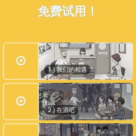
免费试用！
我相信你已经听过一些经典的爱情故
1 ) 我们的相遇
事，比如罗密欧与朱丽叶，安东尼和克
利奥帕特拉，这些故事发生在过去完全
不同的时代。
幸运的是，这不是其中之一！
这是Mike和Cate的故事，他们生活在
你相信巧合吗？ 有些是有点期待的，
2 ) 在酒吧
当今世界，需要面对我们都要面对的感
有些更令人兴奋，就像Mike和Cate现
情问题。
在要经历的那样。
为了更好地理解他们，从头了解他们的
在上一集中，你还记得他们在谈论如何
故事是至关重要的，所以让我们从故事
在酒吧碰面的事情吗？