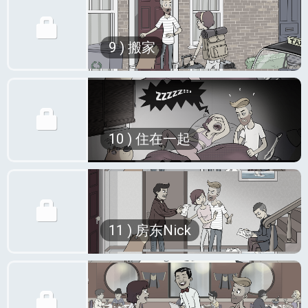
如果你是一个喜欢在困难模式下玩游戏
9 ) 搬家
的人，你也许会喜欢上在伦敦寻找合适
的住宿地点！
如果你想玩更困难的模式，只找可以带
宠物的房子！ 这就是我们所说的噩梦
模式。 通过在伦敦各地徒步旅行来看
嘿！ 你在用我的牙刷吗？
房，这也是减肥的好方法！
10 ) 住在一起
洗完澡你为什么不清理下排水口的头
因此，如果你有一只宠物和非常有限的
发？
预算，那么留在原地总是更好的，除非
你真的需要搬家！
不！ 轮到你做菜了！
在这一集中，我们将了解你如何轻易地
正如你所看到的，有些不那么好听的话
让我们想象你终于找到合适的居住地，
失去房间，以及如何找不到可以养猫的
只有在你和某人住在一起时才能使用。
11 ) 房东Nick
一切顺利，你感到幸福。 是的，难以
的房子。
如果你是喜欢自己个人空间的人，这一
置信！
点击播放将难度设置为噩梦模式。
集对你不利。 看到一对情侣住在一个
不幸的是，幸福永远不会持久。 住在
带宠物的小房间里，可能会让你有幽闭
合租房子里很经济，但也有相应的问
恐惧症的感觉！
题！