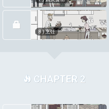
除了他们的人类朋友之外，他们不必在
商店花费时间和检查价格等等，但有些
吻时盯着他们！
不同的情况下反复留下一个很好的第一
人却不喜欢！
印象，比如你第一次把你的男朋友或女
就像Mike和Cate一样，他们似乎对购
朋友带回家，或者更糟糕的是，你第一
物有着截然不同的看法。 但他们还不
次和他/她的家人们一起吃饭时！
能抱怨！
你想结束与某人的友谊吗？ 没问题！
在这一集中，我们将调查Mike冰箱里
8 ) 烹饪
当你想到它时，尝试建立一种关系就像
请他们为你做点饭，吃完之后，说你不
没有的东西，并了解住在伦敦合租房屋
学习一种不同的语言一样。 你必须面
喜欢！ 它会成功地结束你们的友谊，
里的感受。
对和克服许多令人沮丧的挑战，很多事
也让人记恨你！
点击播放释放Bear！
情都是你不得不接受的事情，很多时候
烹饪是女性还是男性的工作取决于我们
你只想举起手来说'够了'！”。
的文化背景，我们可以对此进行无休止
最大的区别在于，学习一门新语言，如
的争论。 但是每个人都肯定会同意一
果你继续努力学习，你将终将成功的，
个主题：没有人喜欢做菜！
但与人际关系，并非如此。
在这一集中，我们将练习英语使用者在
CHAPTER 2
点击播放在商店排队。
日常生活中经常使用的一些词语，例如
用刨丝器刨出意大利面，以及将烧焦的
披萨从烤箱中取出的说明。
点击播放开始切洋葱。