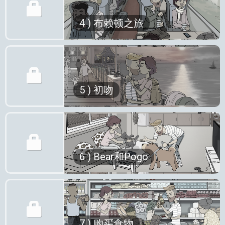
你感觉和刚开始调情的人一起乘坐长途
4 ) 布赖顿之旅
火车旅行会怎样？
你会感到害怕或有趣吗？
无论你的答案是什么，肯定你都会喜欢
与Mike和Cate一起乘坐火车旅行。
不管它有多好或多坏都没关系，每个人
在这一集中，我们将前往伦敦附近海边
5 ) 初吻
都记得他们的初吻......不是吗？
的一个可爱的小镇布莱顿，在火车上我
们将有充足的时间相互了解。
你认为什么样的人不记得他们的初吻？
最重要的是，你将学会如何恰当的表达
让我告诉你：那些还没有初吻的人和混
对约会取消的愤怒...
蛋。
我们都知道第一印象有多重要，但你知
让我们点击播放来学习如何做到这一
当你在谈论初吻和混蛋的同时，几乎不
6 ) Bear和Pogo
道做出决定只需要7秒钟吗？ （有些人
点！
可能不再继续谈论“没有人想要记住的
甚至说它只需要2秒！）
吻”的话题。 但我不会。
不幸的是，情况同样同样适用于猫和
因为在这一集中，我们将与迈克和凯特
狗。 他们只有几秒钟的时间给对方留
一起分享一个非常私密和重要的时刻。
下一个很好的第一印象。
有些人热衷于购买食物。 他们喜欢在
让我们点击播放，在他们想要第一次接
7 ) 购买食物