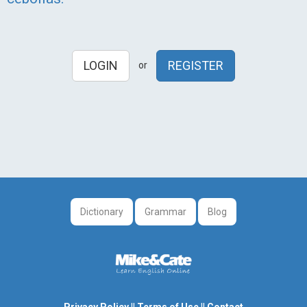
LOGIN
REGISTER
or
Dictionary
Grammar
Blog
Privacy Policy
||
Terms of Use
||
Contact