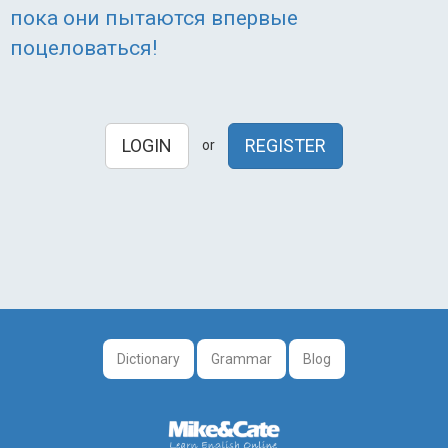
пока они пытаются впервые
поцеловаться!
LOGIN
REGISTER
or
Dictionary
Grammar
Blog