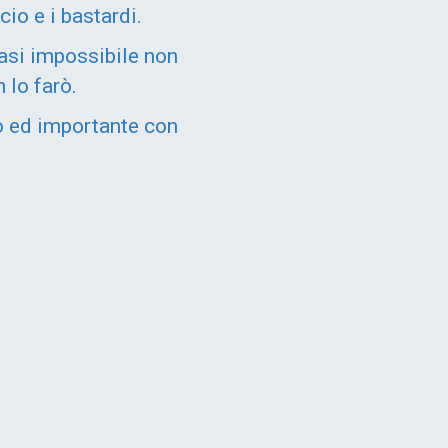
io e i bastardi.
uasi impossibile non
 lo farò.
o ed importante con