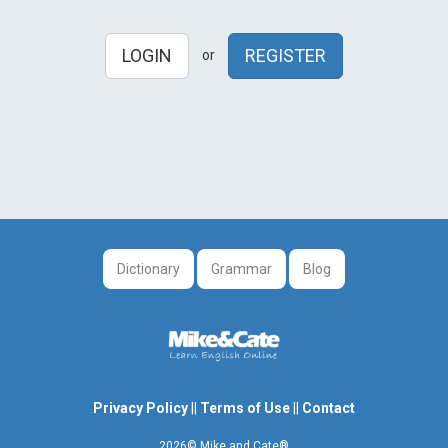
LOGIN
REGISTER
or
Dictionary
Grammar
Blog
Privacy Policy
||
Terms of Use
||
Contact
2026© Mike and Cate®