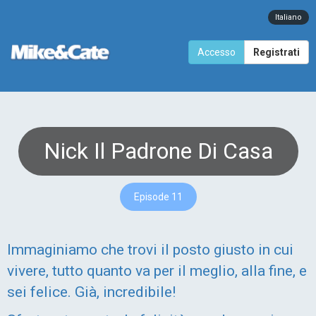
Italiano
Accesso
Registrati
Nick Il Padrone Di Casa
Episode 11
Immaginiamo che trovi il posto giusto in cui
vivere, tutto quanto va per il meglio, alla fine, e
sei felice. Già, incredibile!