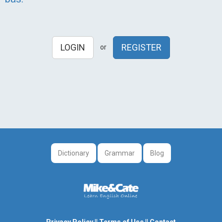
LOGIN
REGISTER
or
Dictionary
Grammar
Blog
Privacy Policy
||
Terms of Use
||
Contact